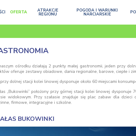
ATRAKCJE
POGODA I WARUNKI
ŚCI
OFERTA
P
REGIONU
NARCIARSKIE
ASTRONOMIA
aszym ośrodku działają 2 punkty małej gastronomii, jeden przy dolnej
któw oferuje zestawy obiadowe, dania regionalne, barowe, ciepłe i zi
 przy dolnej stacji kolei linowej dysponuje około 60 miejscami konsump
łas „Bukowinki” położony przy górnej stacji kolei linowej dysponuje
asie widokowym. Przy szałasie znajduje się plac zabaw dla dzieci 
inne, firmowe, integracyjne i szkolne.
ZAŁAS BUKOWINKI