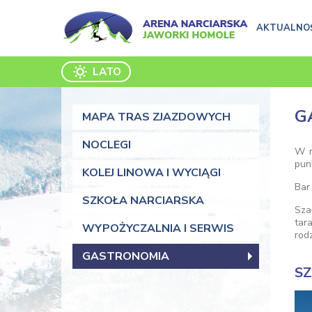
AKTUALNO
LATO
G
MAPA TRAS ZJAZDOWYCH
NOCLEGI
W n
pun
KOLEJ LINOWA I WYCIĄGI
Bar
SZKOŁA NARCIARSKA
Sza
tar
WYPOŻYCZALNIA I SERWIS
rodz
GASTRONOMIA
S