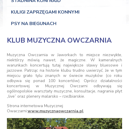
STADNINA KONI RAJD
KULIGI ZAPRZĘGAMI KONNYMI
PSY NA BIEGUNACH
KLUB MUZYCZNA OWCZARNIA
Muzyczna Owczarnia w Jaworkach to miejsce niezwykłe,
niektórzy mówią nawet, że magiczne. W kameralnych
warunkach koncertują tutaj największe sławy bluesowe i
jazzowe. Patrząc na historie klubu trudno uwierzyć, że w tym
miejscu grało tylu znanych w świecie muzyków (co roku
odbywa się ponad 100 koncertów). Oprócz działalności
koncertowej w Muzycznej Owczarni odbywają się
ogólnopolskie warsztaty muzyczne, konsultacje, nagrania płyt
„live” oraz plenery malarsko – rzeźbiarskie.
Strona internetowa Muzycznej
Owaczarni:
www.muzycznaowczarnia.pl