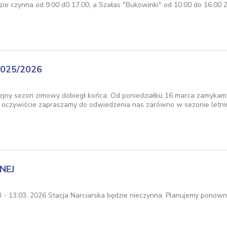
ie czynna od 9.00 d0 17.00, a Szałas "Bukowinki" od 10.00 do 16.00 Z
025/2026
olejny sezon zimowy dobiegł końca. Od poniedziałku 16 marca zamykamy 
i oczywiście zapraszamy do odwiedzenia nas zarówno w sezonie letnim
NEJ
 - 13.03. 2026 Stacja Narciarska będzie nieczynna. Planujemy ponowne